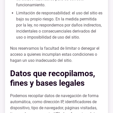
funcionamiento.
Limitación de responsabilidad: el uso del sitio es
bajo su propio riesgo. En la medida permitida
por la ley, no respondemos por daños indirectos,
incidentales o consecuenciales derivados del
uso o imposibilidad de uso del sitio.
Nos reservamos la facultad de limitar o denegar el
acceso a quienes incumplan estas condiciones o
hagan un uso inadecuado del sitio.
Datos que recopilamos,
fines y bases legales
Podemos recopilar datos de navegación de forma
automática, como dirección IP, identificadores de
dispositivo, tipo de navegador, páginas visitadas,