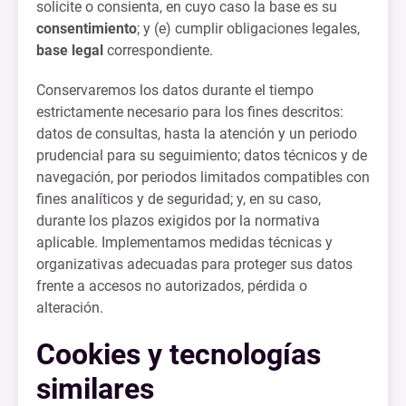
solicite o consienta, en cuyo caso la base es su
consentimiento
; y (e) cumplir obligaciones legales,
base legal
correspondiente.
Conservaremos los datos durante el tiempo
estrictamente necesario para los fines descritos:
datos de consultas, hasta la atención y un periodo
prudencial para su seguimiento; datos técnicos y de
navegación, por periodos limitados compatibles con
fines analíticos y de seguridad; y, en su caso,
durante los plazos exigidos por la normativa
aplicable. Implementamos medidas técnicas y
organizativas adecuadas para proteger sus datos
frente a accesos no autorizados, pérdida o
alteración.
Cookies y tecnologías
similares