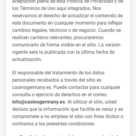
aceptación plena de esta Política de Privacidad y de
los Términos de Uso aquí integrados. Nos
reservamos el derecho de actualizar el contenido de
este documento en cualquier momento para reflejar
cambios legales, técnicos o de negocio. Cuando se
realicen cambios relevantes, procuraremos
comunicarlo de forma visible en el sitio. La versión
vigente será la publicada con la última fecha de
actualización.
El responsable del tratamiento de los datos
personales recabados a través del sitio es
casinogermany.es. Puede contactar para cualquier
consulta o ejercicio de derechos en el correo:
info@casinogermany.es
. Al utilizar el sitio, usted
declara que la información que facilite es veraz y se
compromete a no emplear el sitio con fines ilícitos o
contrarios a las presentes condiciones.