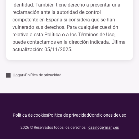
identidad. También tiene derecho a presentar una
reclamación ante la autoridad de control
competente en España si considera que se han
vulnerado sus derechos. Para cualquier cuestión
relativa a esta Política o a los Términos de Uso,
puede contactarnos en la dirección indicada. Última
actualización: 05/11/2025.
Hogar
»
Política de privacidad
Política de cookies
Política de privacidad
Condiciones de uso
2026 © Reservados todos los derechos |
casinogermany.es