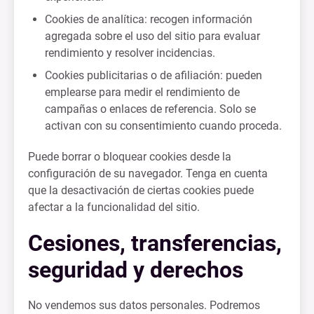
Cookies de analítica: recogen información
agregada sobre el uso del sitio para evaluar
rendimiento y resolver incidencias.
Cookies publicitarias o de afiliación: pueden
emplearse para medir el rendimiento de
campañas o enlaces de referencia. Solo se
activan con su consentimiento cuando proceda.
Puede borrar o bloquear cookies desde la
configuración de su navegador. Tenga en cuenta
que la desactivación de ciertas cookies puede
afectar a la funcionalidad del sitio.
Cesiones, transferencias,
seguridad y derechos
No vendemos sus datos personales. Podremos